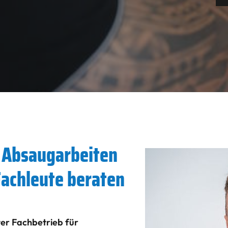
r Absaugarbeiten
Fachleute beraten
rter Fachbetrieb für