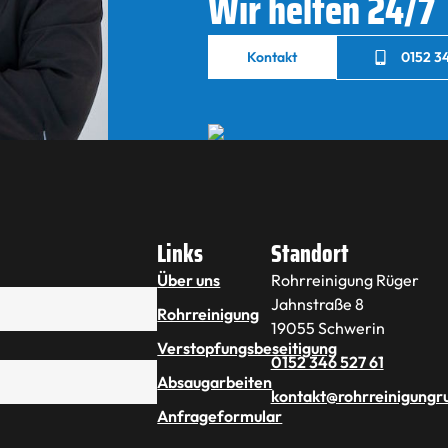
Wir helfen 24/7
Kontakt
0152 34
Links
Standort
Über uns
Rohrreinigung Rüger
Jahnstraße 8
Rohrreinigung
19055 Schwerin
Verstopfungsbeseitigung
0152 346 527 61
Absaugarbeiten
kontakt@rohrreinigungr
Anfrageformular