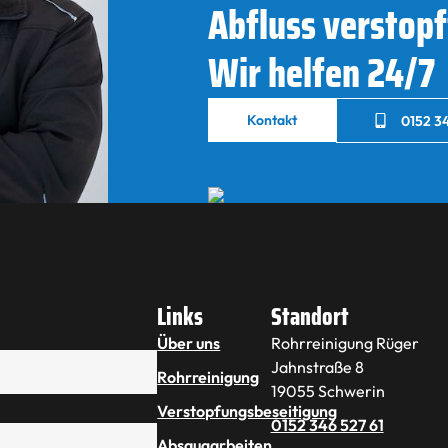
Abfluss verstopf
Wir helfen 24/7
Kontakt
0152 34
Links
Standort
Über uns
Rohrreinigung Rüger
Jahnstraße 8
Rohrreinigung
19055 Schwerin
Verstopfungsbeseitigung
0152 346 527 61
Absaugarbeiten