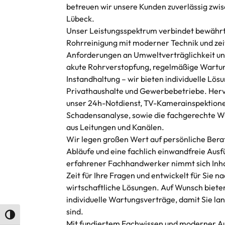
betreuen wir unsere Kunden zuverlässig zwi
Lübeck.
Unser Leistungsspektrum verbindet bewährt
Rohrreinigung mit moderner Technik und z
Anforderungen an Umweltverträglichkeit un
akute Rohrverstopfung, regelmäßige Wartun
Instandhaltung – wir bieten individuelle Lös
Privathaushalte und Gewerbebetriebe. Her
unser 24h-Notdienst, TV-Kamerainspektione
Schadensanalyse, sowie die fachgerechte W
aus Leitungen und Kanälen.
Wir legen großen Wert auf persönliche Bera
Abläufe und eine fachlich einwandfreie Ausf
erfahrener Fachhandwerker nimmt sich Inh
Zeit für Ihre Fragen und entwickelt für Sie n
wirtschaftliche Lösungen. Auf Wunsch biete
individuelle Wartungsverträge, damit Sie lan
sind.
Umschalten auf hohe Kontraste
Mit fundiertem Fachwissen und moderner A