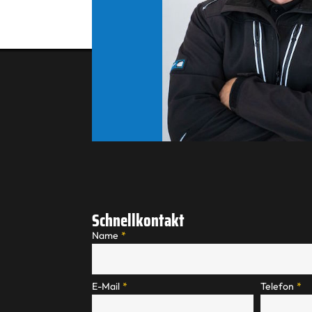
Schnellkontakt
Name
*
E-Mail
*
Telefon
*