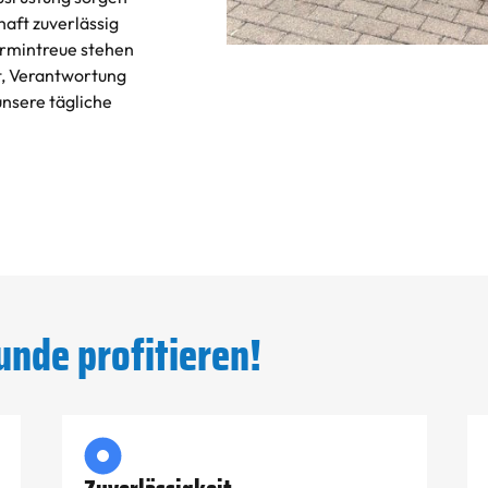
aft zuverlässig
Termintreue stehen
it, Verantwortung
unsere tägliche
unde profitieren!