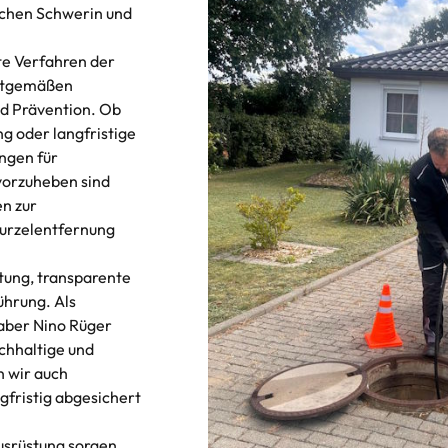
schen Schwerin und
e Verfahren der
eitgemäßen
d Prävention. Ob
g oder langfristige
ungen für
vorzuheben sind
n zur
urzelentfernung
tung, transparente
ührung. Als
aber Nino Rüger
achhaltige und
n wir auch
gfristig abgesichert
usrüstung sorgen