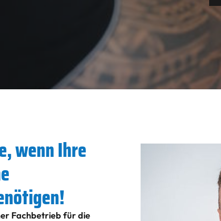
e, wenn Ihre
ne
enötigen!
ner Fachbetrieb für die