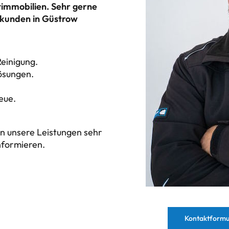
timmobilien. Sehr gerne
skunden in Güstrow
Reinigung.
ösungen.
eue.
en unsere Leistungen sehr
informieren.
Kontaktformu