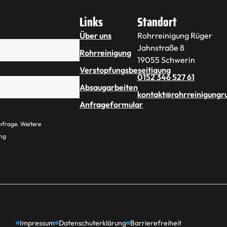
Links
Standort
Über uns
Rohrreinigung Rüger
Jahnstraße 8
Rohrreinigung
19055 Schwerin
Verstopfungsbeseitigung
0152 346 527 61
Absaugarbeiten
kontakt@rohrreinigungr
Anfrageformular
nfrage. Weitere
ung
Impressum
Datenschuterklärung
Barrierefreiheit