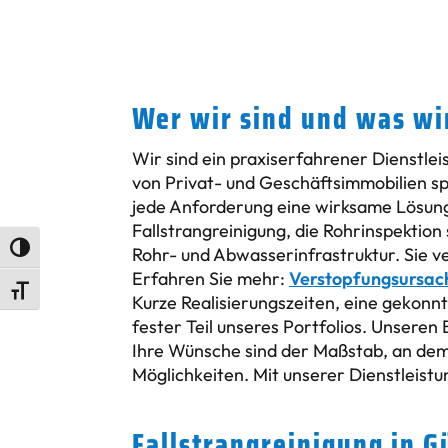
Wer wir sind und was wir
Wir sind ein praxiserfahrener Dienstlei
von Privat- und Geschäftsimmobilien sp
jede Anforderung eine wirksame Lösung
Fallstrangreinigung, die Rohrinspektion
Umschalten auf hohe Kontraste
Rohr- und Abwasserinfrastruktur. Sie v
Erfahren Sie mehr:
Verstopfungsursac
Schrift vergrößern
Kurze Realisierungszeiten, eine gekonn
fester Teil unseres Portfolios. Unseren
Ihre Wünsche sind der Maßstab, an dem w
Möglichkeiten. Mit unserer Dienstleistu
Fallstrangreinigung in G