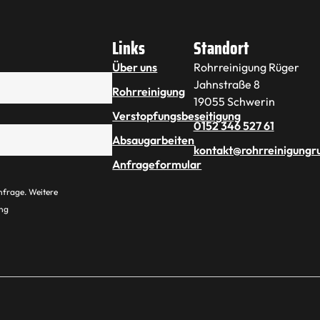
Links
Standort
Über uns
Rohrreinigung Rüger
Jahnstraße 8
Rohrreinigung
19055 Schwerin
Verstopfungsbeseitigung
0152 346 527 61
Absaugarbeiten
kontakt@rohrreinigungr
Anfrageformular
nfrage. Weitere
ung