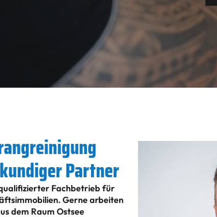
trangreinigung
chkundiger Partner
alifizierter Fachbetrieb für
häftsimmobilien. Gerne arbeiten
 aus dem Raum Ostsee