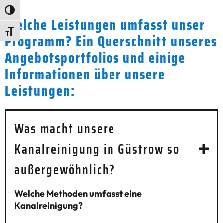
Umschalten auf hohe Kontraste
Welche Leistungen umfasst unser
Schrift vergrößern
Programm? Ein Querschnitt unseres
Angebotsportfolios und einige
Informationen über unsere
Leistungen:
Was macht unsere
Kanalreinigung in Güstrow so
außergewöhnlich?
Welche Methoden umfasst eine
Kanalreinigung?